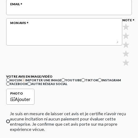
EMAIL
NOTE
MON AVIS
VOTRE AVIS EN IMAGE/VIDÉO
AUCUN
IMPORTER UNE IMAGE
YOUTUBE
TIKTOK
INSTAGRAM
FACEBOOK
AUTRE RÉSEAU SOCIAL
PHOTO
Ajouter
Je suis en mesure de laisser cet avis et je certifie n'avoir reçu
aucune incitation ni aucun paiement pour évaluer cette
entreprise. Je confirme que cet avis porte sur ma propre
expérience vécue.